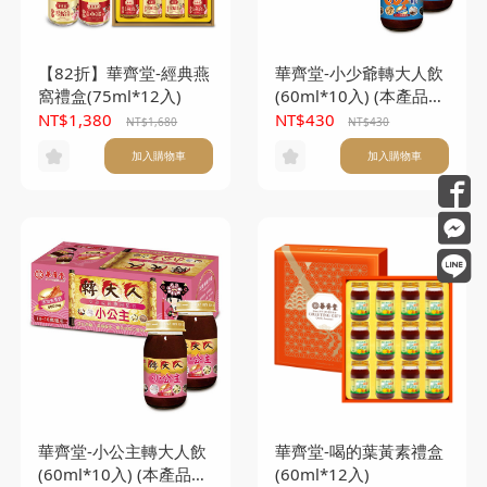
【82折】華齊堂-經典燕
華齊堂-小少爺轉大人飲
窩禮盒(75ml*12入)
(60ml*10入) (本產品不
另附提袋)
NT$1,380
NT$430
NT$1,680
NT$430
加入購物車
加入購物車
華齊堂-小公主轉大人飲
華齊堂-喝的葉黃素禮盒
(60ml*10入) (本產品不
(60ml*12入)