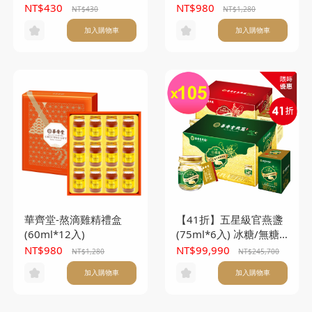
另附提袋)
NT$430
NT$980
NT$430
NT$1,280
加入購物車
加入購物車
華齊堂-熬滴雞精禮盒
【41折】五星級官燕盞
(60ml*12入)
(75ml*6入) 冰糖/無糖
任選105盒(本產品不附
NT$980
NT$99,990
NT$1,280
NT$245,700
提袋)
加入購物車
加入購物車