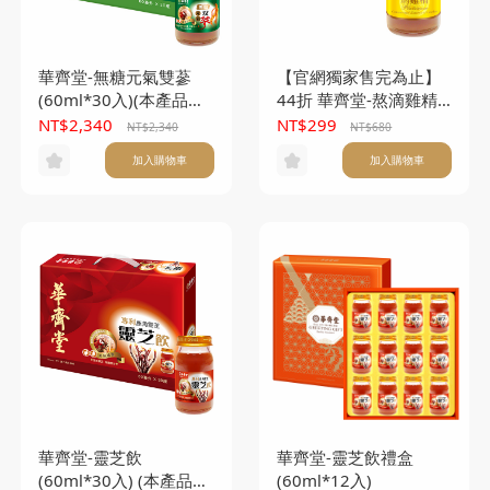
華齊堂-無糖元氣雙蔘
【官網獨家售完為止】
(60ml*30入)(本產品不
44折 華齊堂-熬滴雞精
附提袋)
(60ml*6入) (本產品不
NT$2,340
NT$299
NT$2,340
NT$680
附提袋)
加入購物車
加入購物車
華齊堂-靈芝飲
華齊堂-靈芝飲禮盒
(60ml*30入) (本產品不
(60ml*12入)