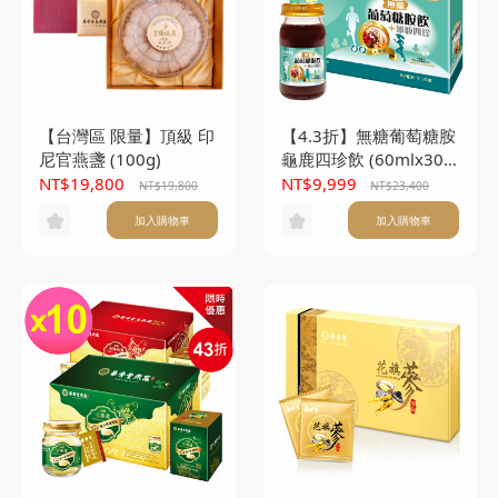
【台灣區 限量】頂級 印
【4.3折】無糖葡萄糖胺
尼官燕盞 (100g)
龜鹿四珍飲 (60mlx30
入)*10盒
NT$19,800
NT$9,999
NT$19,800
NT$23,400
加入購物車
加入購物車