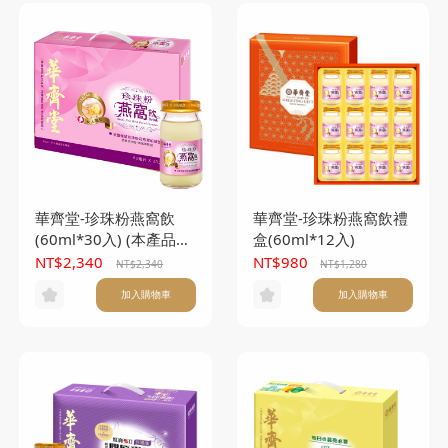
華齊堂-珍珠粉燕窩飲
華齊堂-珍珠粉燕窩飲禮
(60ml*30入) (本產品不
盒(60ml*12入)
附提袋)
NT$2,340
NT$980
NT$2,340
NT$1,280
加入購物車
加入購物車