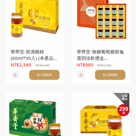
華齊堂-熬滴雞精
華齊堂-無糖葡萄糖胺龜
(60ml*30入) (本產品不
鹿四珍飲禮盒
附提袋)
(60ml*12入)
NT$2,340
NT$980
NT$2,340
NT$1,280
加入購物車
加入購物車