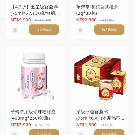
【4.3折】五星級官燕盞
華齊堂 花旗蔘茶禮盒
(75ml*6入) 冰糖/無糖
(2g*30包)
任選10盒(本產品不附提
NT$9,999
NT$2,800
NT$23,400
NT$2,800
袋)T
加入購物車
加入購物車
華齊堂頂級珍珠粉膠囊
頂級冰糖官燕窩
(400mg*250粒/瓶)
(75ml*6入) (本產品不
另附提袋)
NT$3,900
NT$1,300
NT$3,900
NT$1,300
加入購物車
加入購物車