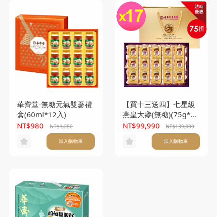
華齊堂-無糖元氣雙蔘禮
【買十三送四】七星級
盒(60ml*12入)
燕皇大盞(無糖)(75g*15
入/盒) *17盒
NT$980
NT$99,990
NT$1,280
NT$139,000
加入購物車
加入購物車