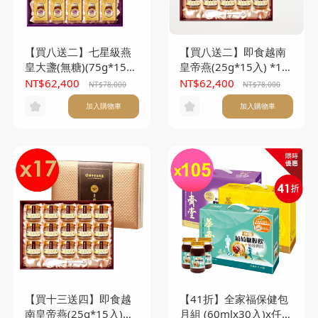
【買八送二】七星級燕
【買八送二】即食越南
皇大盞(無糖)(75g*15
皇帝燕(25g*15入) *10
入/盒) *10盒
盒
NT$62,400
NT$62,400
NT$78,000
NT$78,000
加入購物車
加入購物車
【買十三送四】即食越
【41折】全家福保健包
南皇帝燕(25g*15入)
月組 (60mlx30入)x任選