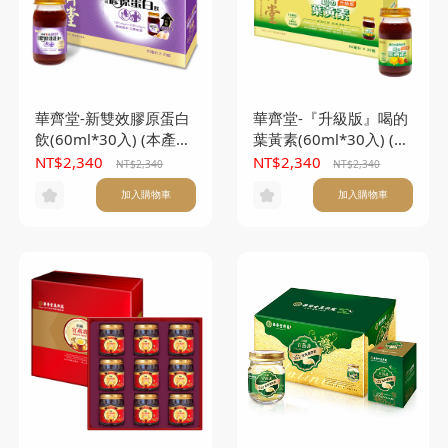
華齊堂-新雙效膠原蛋白
華齊堂-『升級版』喝的
飲(60ml*30入) (本產品
葉黃素(60ml*30入) (本
不附提袋)
產品不附提袋)
NT$2,340
NT$2,340
NT$2,340
NT$2,340
加入購物車
加入購物車