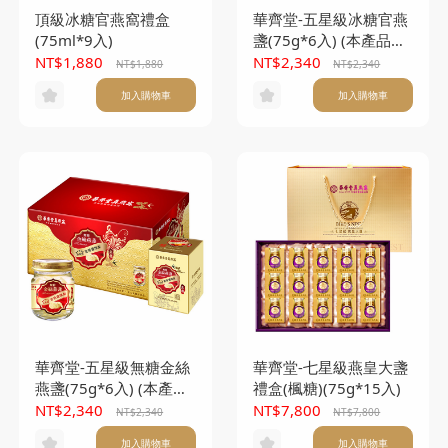
頂級冰糖官燕窩禮盒
華齊堂-五星級冰糖官燕
(75ml*9入)
盞(75g*6入) (本產品不
另附提袋)
NT$1,880
NT$2,340
NT$1,880
NT$2,340
加入購物車
加入購物車
華齊堂-五星級無糖金絲
華齊堂-七星級燕皇大盞
燕盞(75g*6入) (本產品
禮盒(楓糖)(75g*15入)
不另附提袋)
NT$2,340
NT$7,800
NT$2,340
NT$7,800
加入購物車
加入購物車