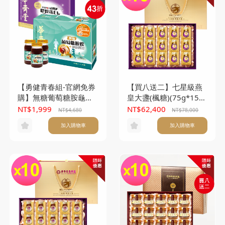
【勇健青春組-官網免券
【買八送二】七星級燕
購】無糖葡萄糖胺龜鹿
皇大盞(楓糖)(75g*15
四珍飲 (60mlx30入)+新
入/盒) *10盒
NT$1,999
NT$62,400
NT$4,680
NT$78,000
雙效膠原蛋白飲
加入購物車
加入購物車
(60mlx30入)