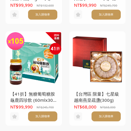
*17盒
105盒(本產品不附提袋)
NT$99,990
NT$99,990
NT$132,600
NT$245,700
加入購物車
加入購物車
【41折】無糖葡萄糖胺
【台灣區 限量】七星級
龜鹿四珍飲 (60mlx30
越南燕皇疏盞(300g)
入)x105盒(本產品不附
NT$99,990
NT$68,000
NT$245,700
NT$68,000
提袋)
加入購物車
加入購物車