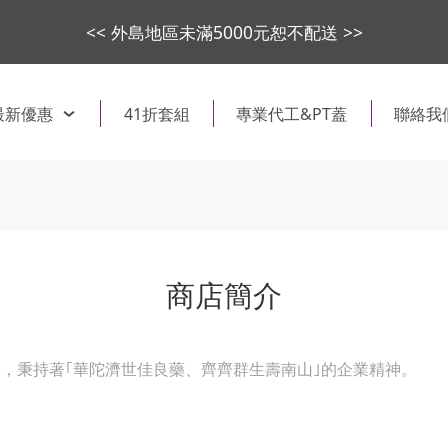
<< 外島地區未滿5000元恕不配送 >>
最新優惠
41折套組
專業代工&PT蓋
聯絡我
商店簡介
年，秉持著｢華陀濟世佳良藥、齊齊群生壽南山｣的企業精神。