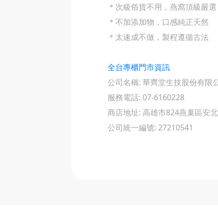
＊次級俗貨不用，燕窩頂級嚴選
＊不加添加物，口感純正天然
＊太速成不做，製程遵循古法
全台專櫃門市資訊
公司名稱: 華齊堂生技股份有限
服務電話: 07-6160228
商店地址: 高雄市824燕巢區安北
公司統一編號: 27210541