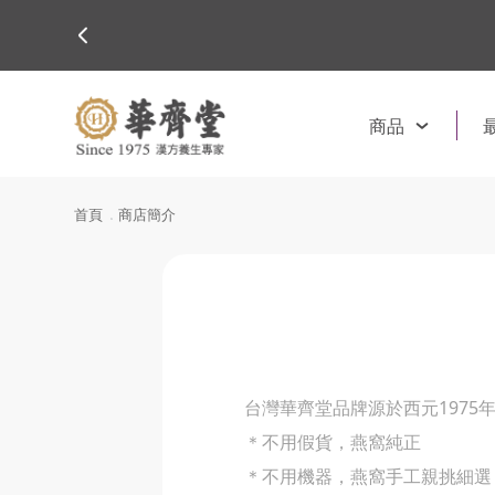
商品
首頁
商店簡介
台灣華齊堂品牌源於西元1975
＊不用假貨，燕窩純正
＊不用機器，燕窩手工親挑細選