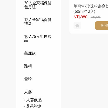
30入全家福保健
華齊堂-珍珠粉燕窩
包月組
(60ml*12入)
NT$980
NT1,280
12入全家福保健
禮盒
加入
10入/6入生技飲
品
龜鹿飲
雞精
雪蛤
人蔘
人蔘飲品
蔘茶禮盒