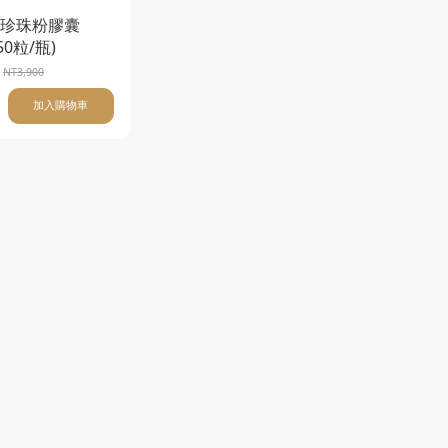
珍珠粉膠囊
50粒/瓶)
NT3,900
加入購物車