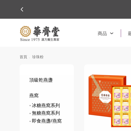
商品
首頁
珍珠粉
頂級乾燕盞
燕窩
冰糖燕窩系列
無糖燕窩系列
即食燕盞/燕窩