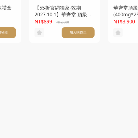
飲禮盒
【55折官網獨家-效期
華齊堂頂級
2027.10.1】華齊堂 頂級超
(400mg*2
細度-珍珠粉(1g*60入)
NT$899
NT$3,900
NT2,680
購物車
加入購物車