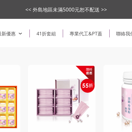
<< 外島地區未滿5000元恕不配送 >>
最新優惠
41折套組
專業代工&PT蓋
聯絡我