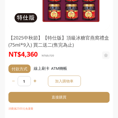
【2025中秋節】【特仕版】頂級冰糖官燕窩禮盒
(75ml*9入) 買二送二(售完為止)
NT$4,360
NT$8,720
線上刷卡
ATM轉帳
付款方式
加入購物車
直接購買
消費滿2500元免運費