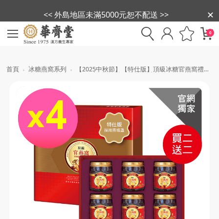
<< 外島地區未滿5000元恕不配送 >>
0
首頁
冰糖燕窩系列
【2025中秋節】【特仕版】頂級冰糖官燕窩禮盒
(75ml*9入) 買二送二(售完為止)