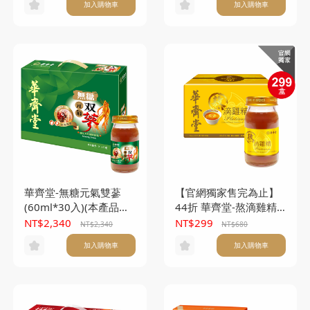
加入購物車
加入購物車
華齊堂-無糖元氣雙蔘
【官網獨家售完為止】
(60ml*30入)(本產品不
44折 華齊堂-熬滴雞精
附提袋)
(60ml*6入) (本產品不
NT$2,340
NT$299
NT$2,340
NT$680
附提袋)
加入購物車
加入購物車