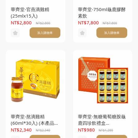
華齊堂-官燕滴雞精
華齊堂-750ml龜鹿膠酵
(25mlx15入)
素飲
NT$2,800
NT$7,800
NT$2,800
NT$7,800
加入購物車
加入購物車
華齊堂-熬滴雞精
華齊堂-無糖葡萄糖胺龜
(60ml*30入) (本產品不
鹿四珍飲禮盒
附提袋)
(60ml*12入)
NT$2,340
NT$980
NT$2,340
NT$1,280