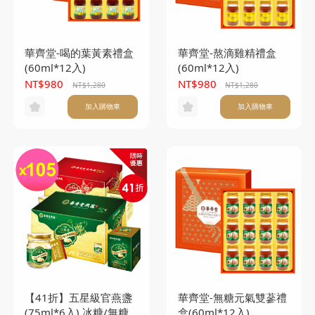
華齊堂-喝的葉黃素禮盒
華齊堂-熬滴雞精禮盒
(60ml*12入)
(60ml*12入)
NT$980
NT$980
NT$1,280
NT$1,280
加入購物車
加入購物車
【41折】五星級官燕盞
華齊堂-無糖元氣雙蔘禮
(75ml*6入) 冰糖/無糖
盒(60ml*12入)