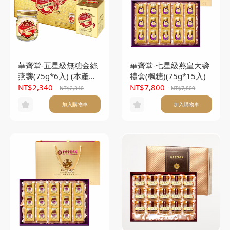
華齊堂-五星級無糖金絲
華齊堂-七星級燕皇大盞
燕盞(75g*6入) (本產品
禮盒(楓糖)(75g*15入)
不另附提袋)
NT$2,340
NT$7,800
NT$2,340
NT$7,800
加入購物車
加入購物車