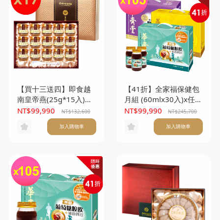
【買十三送四】即食越
【41折】全家福保健包
南皇帝燕(25g*15入)
月組 (60mlx30入)x任選
*17盒
105盒(本產品不附提袋)
NT$99,990
NT$99,990
NT$132,600
NT$245,700
加入購物車
加入購物車