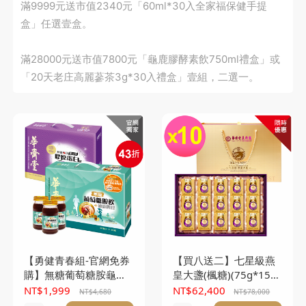
滿9999元送市值2340元「60ml*30入全家福保健手提
盒」任選壹盒。
滿28000元送市值7800元「龜鹿膠酵素飲750ml禮盒」或
「20天老庄高麗蔘茶3g*30入禮盒」壹組，二選一。
【勇健青春組-官網免券
【買八送二】七星級燕
購】無糖葡萄糖胺龜鹿
皇大盞(楓糖)(75g*15
四珍飲 (60mlx30入)+新
入/盒) *10盒
NT$1,999
NT$62,400
NT$4,680
NT$78,000
雙效膠原蛋白飲