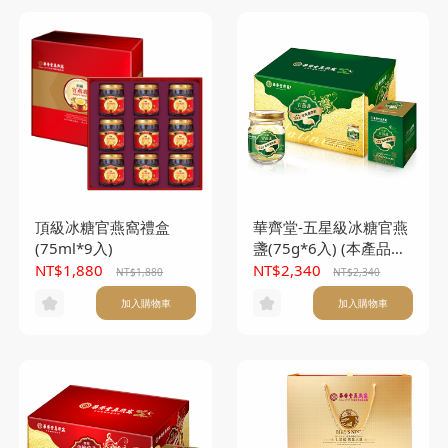
頂級冰糖官燕窩禮盒
華齊堂-五星級冰糖官燕
(75ml*9入)
盞(75g*6入) (本產品不
另附提袋)
NT$1,880
NT$2,340
NT$1,880
NT$2,340
加入購物車
加入購物車