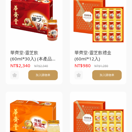
華齊堂-靈芝飲
華齊堂-靈芝飲禮盒
(60ml*30入) (本產品不
(60ml*12入)
附提袋)
NT$2,340
NT$980
NT$2,340
NT$1,280
加入購物車
加入購物車