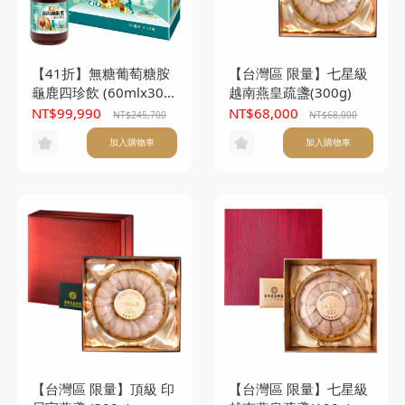
【41折】無糖葡萄糖胺
【台灣區 限量】七星級
龜鹿四珍飲 (60mlx30
越南燕皇疏盞(300g)
入)x105盒(本產品不附
NT$99,990
NT$68,000
NT$245,700
NT$68,000
提袋)
加入購物車
加入購物車
【台灣區 限量】頂級 印
【台灣區 限量】七星級