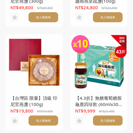
尼官燕盞 (300g)
越南燕皇疏盞(100g)
NT$49,800
NT$24,800
NT$49,800
NT$24,800
加入購物車
加入購物車
【台灣區 限量】頂級 印
【4.3折】無糖葡萄糖胺
尼官燕盞 (100g)
龜鹿四珍飲 (60mlx30
入)*10盒
NT$19,800
NT$9,999
NT$19,800
NT$23,400
加入購物車
加入購物車