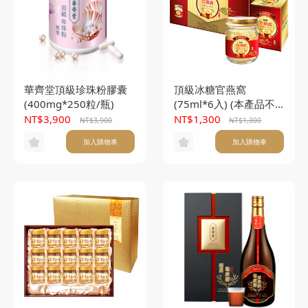
華齊堂頂級珍珠粉膠囊
頂級冰糖官燕窩
(400mg*250粒/瓶)
(75ml*6入) (本產品不
另附提袋)
NT$3,900
NT$1,300
NT$3,900
NT$1,300
加入購物車
加入購物車