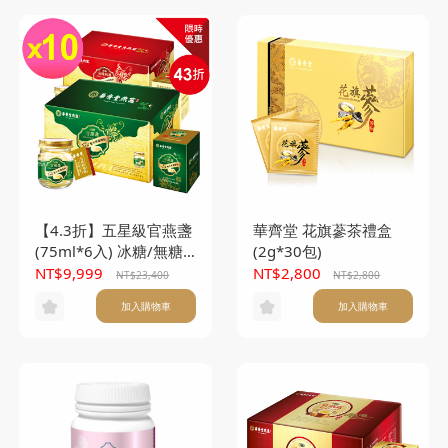
【4.3折】五星級官燕盞
華齊堂 花旗蔘茶禮盒
(75ml*6入) 冰糖/無糖
(2g*30包)
任選10盒(本產品不附提
NT$9,999
NT$2,800
NT$23,400
NT$2,800
袋)T
加入購物車
加入購物車