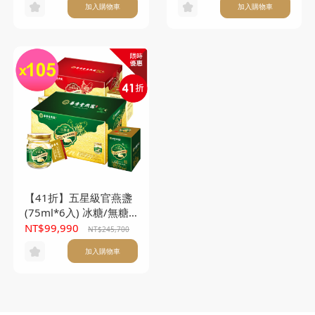
加入購物車
加入購物車
【41折】五星級官燕盞
(75ml*6入) 冰糖/無糖
任選105盒(本產品不附
NT$99,990
NT$245,700
提袋)
加入購物車