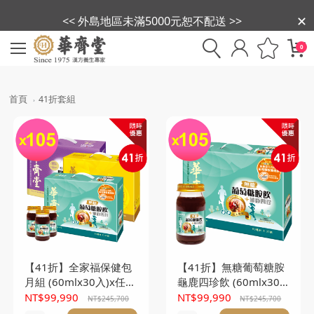
<< 外島地區未滿5000元恕不配送 >>
0
首頁
41折套組
【41折】全家福保健包
【41折】無糖葡萄糖胺
月組 (60mlx30入)x任選
龜鹿四珍飲 (60mlx30
105盒(本產品不附提袋)
入)x105盒(本產品不附
NT$99,990
NT$99,990
NT$245,700
NT$245,700
提袋)